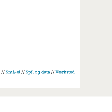
n
//
Små-el
//
Spil og data
//
Værksted