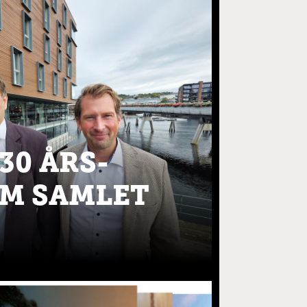
30 ÅRS-
M SAMLET