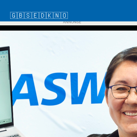
🇬🇧
🇸🇪
🇩🇰
🇳🇴
ANNONSE