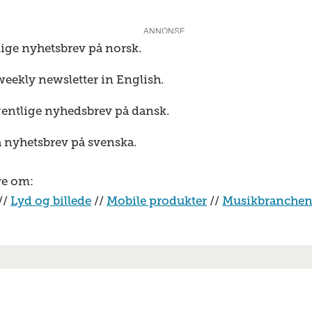
ANNONSE
lige nyhetsbrev på norsk.
weekly newsletter in English.
gentlige nyhedsbrev på dansk.
a nyhetsbrev på svenska.
re om:
//
Lyd og billede
//
Mobile produkter
//
Musikbranche