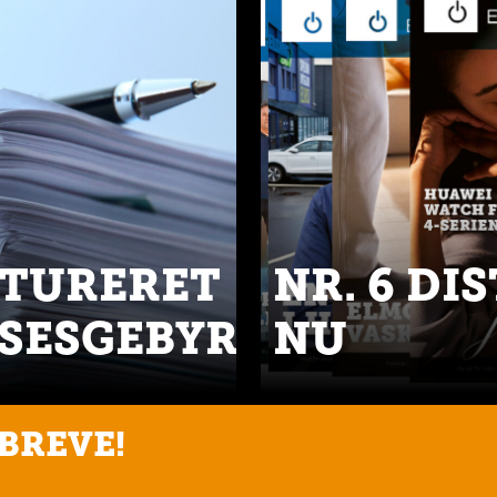
KTURERET
NR. 6 DI
SESGEBYR
NU
BREVE!