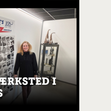
VÆRKSTED I
S