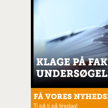
KLAGE PÅ FA
UNDERSØGEL
FÅ VORES NYHEDS
Ti på ti på tirsdag!