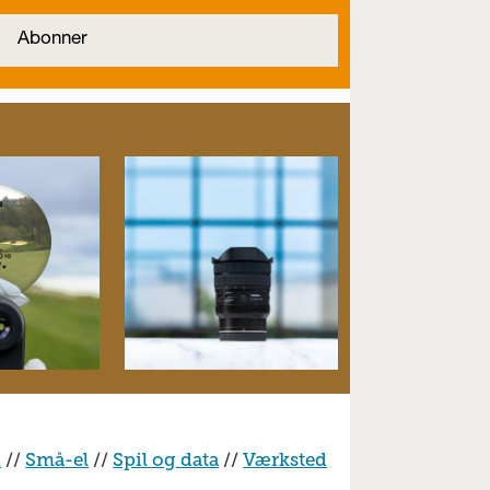
n
//
Små-el
//
Spil og data
//
Værksted