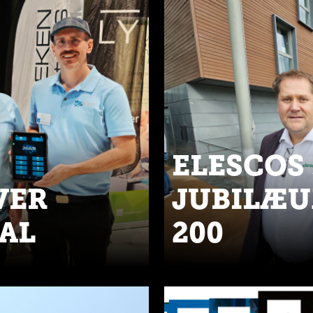
ELESCOS 
VER
JUBILÆU
AL
200