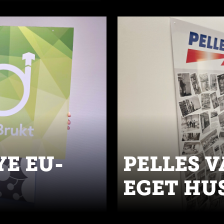
YE EU-
PELLES 
EGET HU