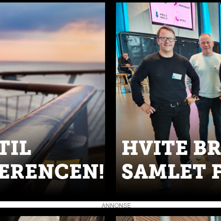
TIL
HVITE B
ERENCEN!
SAMLET 
ANNONSE