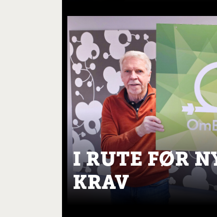
I RUTE FØR N
KRAV