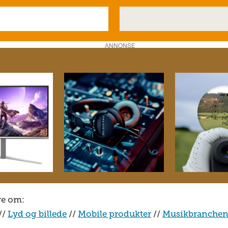
ANNONSE
re om:
//
Lyd og billede
//
Mobile produkter
//
Musikbranche