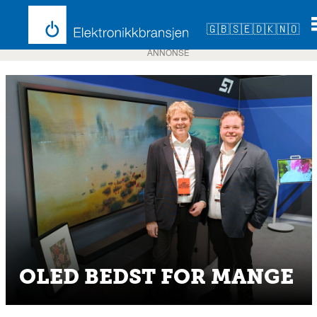
🇬🇧
🇸🇪
🇩🇰
🇳🇴
ANNONSE
OLED BEDST FOR MANGE