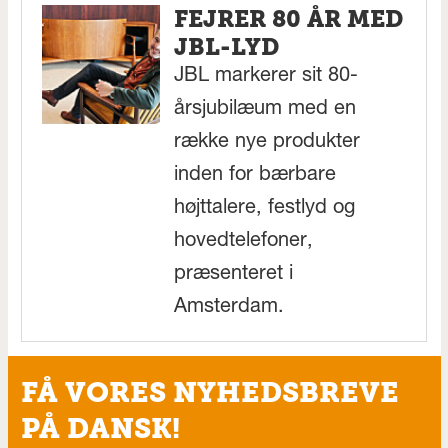
FEJRER 80 ÅR MED
JBL-LYD
JBL markerer sit 80-
årsjubilæum med en
række nye produkter
inden for bærbare
højttalere, festlyd og
hovedtelefoner,
præsenteret i
Amsterdam.
FÅ VORES NYHEDSBREVE
PÅ DANSK!