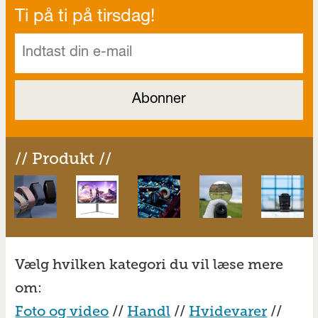
Ti på ti på tirsdag!
// Produkt //
Vælg hvilken kategori du vil læse mere
om:
Foto og video
//
Handl
//
Hvidevarer
//