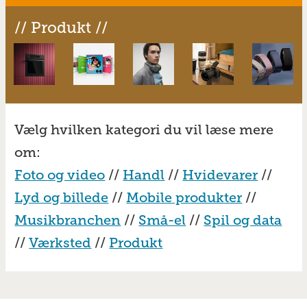
// Produkt //
Vælg hvilken kategori du vil læse mere
om:
Foto og video
//
Handl
//
Hvidevarer
//
Lyd og billede
//
Mobile produkter
//
Musikbranchen
//
Små-el
//
Spil og data
//
Værksted
//
Produkt