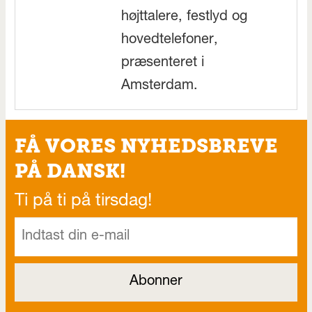
højttalere, festlyd og
hovedtelefoner,
præsenteret i
Amsterdam.
FÅ VORES NYHEDSBREVE
PÅ DANSK!
Ti på ti på tirsdag!