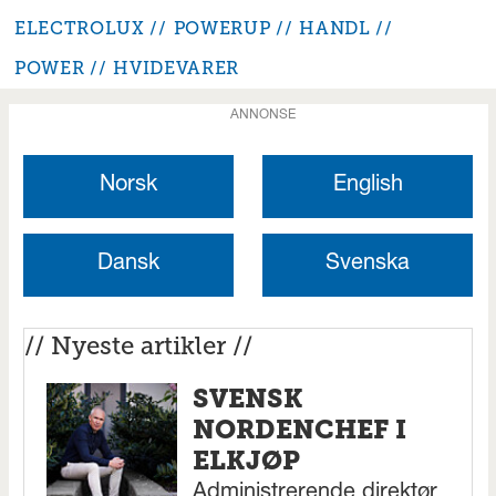
ELECTROLUX
POWERUP
HANDL
POWER
HVIDEVARER
ANNONSE
Norsk
English
Dansk
Svenska
// Nyeste artikler //
SVENSK
NORDENCHEF I
ELKJØP
Administrerende direktør