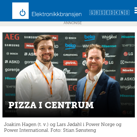
🇬🇧
🇸🇪
🇩🇰
🇳🇴
ANNONSE
PIZZA I CENTRUM
Joakim Hagen (t. v.) og Lars Jødahl i Power Norge og
Power International. Foto: Stian Sønsteng