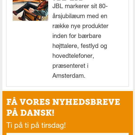
JBL markerer sit 80-
årsjubilæum med en
række nye produkter
inden for bærbare
højttalere, festlyd og
hovedtelefoner,
præsenteret i
Amsterdam.
FÅ VORES NYHEDSBREVE
PÅ DANSK!
Ti på ti på tirsdag!