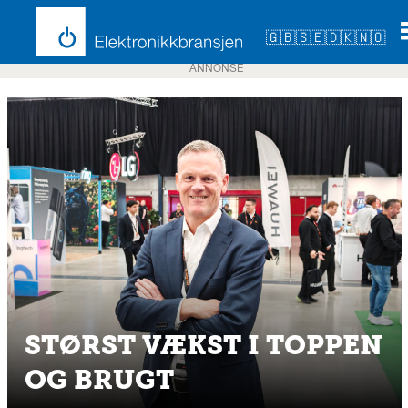
🇬🇧
🇸🇪
🇩🇰
🇳🇴
ANNONSE
STØRST VÆKST I TOPPEN
OG BRUGT