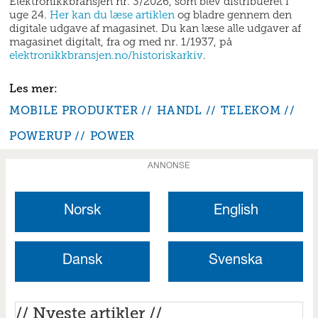
Elektronikkbransjen nr. 3/2026, som blev distribueret i
uge 24.
Her kan du læse artiklen
og bladre gennem den
digitale udgave af magasinet. Du kan læse alle udgaver af
magasinet digitalt, fra og med nr. 1/1937, på
elektronikkbransjen.no/historiskarkiv
.
MOBILE PRODUKTER
HANDL
TELEKOM
POWERUP
POWER
ANNONSE
Norsk
English
Dansk
Svenska
// Nyeste artikler //