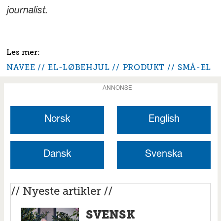
journalist.
NAVEE
EL-LØBEHJUL
PRODUKT
SMÅ-EL
ANNONSE
Norsk
English
Dansk
Svenska
// Nyeste artikler //
SVENSK