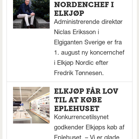
NORDENCHEF I
ELKJØP
Administrerende direktør
Niclas Eriksson i
Elgiganten Sverige er fra
1. august ny koncernchef
i Elkjøp Nordic efter
Fredrik Tønnesen.
ELKJØP FÅR LOV
TIL AT KØBE
EPLEHUSET
Konkurrencetilsynet
godkender Elkjøps køb af
Eplehuset. – Vi er glade