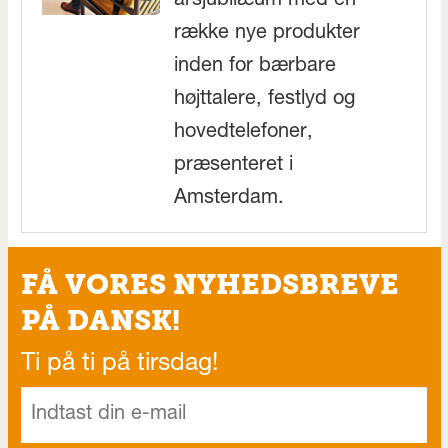
årsjubilæum med en
række nye produkter
inden for bærbare
højttalere, festlyd og
hovedtelefoner,
præsenteret i
Amsterdam.
FÅ VORES NYHEDSBREVE
PÅ DANSK!
Ti på ti på tirsdag!