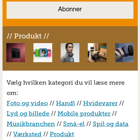
// Produkt //
Vælg hvilken kategori du vil læse mere
om:
Foto og video
//
Handl
//
Hvidevarer
//
Lyd og billede
//
Mobile produkter
//
Musikbranchen
//
Små-el
//
Spil og data
//
Værksted
//
Produkt