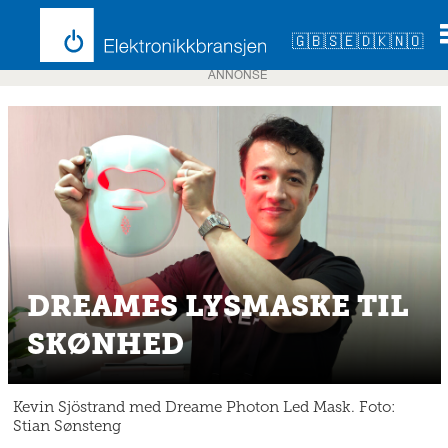
🇬🇧
🇸🇪
🇩🇰
🇳🇴
ANNONSE
DREAMES LYSMASKE TIL
SKØNHED
Kevin Sjöstrand med Dreame Photon Led Mask. Foto:
Stian Sønsteng