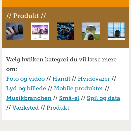
// Produkt //
Vælg hvilken kategori du vil læse mere
om:
Foto og video
//
Handl
//
Hvidevarer
//
Lyd og billede
//
Mobile produkter
//
Musikbranchen
//
Små-el
//
Spil og data
//
Værksted
//
Produkt