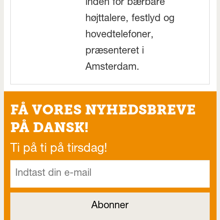
inden for bærbare
højttalere, festlyd og
hovedtelefoner,
præsenteret i
Amsterdam.
FÅ VORES NYHEDSBREVE
PÅ DANSK!
Ti på ti på tirsdag!