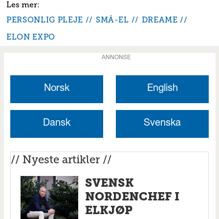
PERSONLIG PLEJE
SMÅ-EL
DREAME
ELON EXPO
ANNONSE
Norsk
English
Dansk
Svenska
// Nyeste artikler //
SVENSK
NORDENCHEF I
ELKJØP