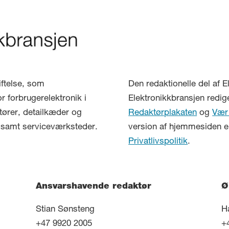
iftelse, som
Den redaktionelle del af 
r forbrugerelektronik i
Elektronikkbransjen redi
tører, detailkæder og
Redaktørplakaten
og
Vær
r samt serviceværksteder.
version af hjemmesiden er
Privatlivspolitik
.
Ansvarshavende redaktør
Ø
Stian Sønsteng
H
+47 9920 2005
+