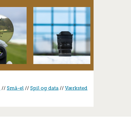
n
//
Små-el
//
Spil og data
//
Værksted