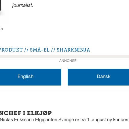
journalist.
ja
PRODUKT
SMÅ-EL
SHARKNINJA
ANNONSE
English
Dansk
CHEF I ELKJØP
Niclas Eriksson i Elgiganten Sverige er fra 1. august ny koncern