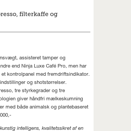
esso, filterkaffe og
nsvægt, assisteret tamper og
indre end Ninja Luxe Café Pro, men har
t kontrolpanel med fremdriftsindikator.
ndstillinger og shotstørrelser.
presso, tre styrkegrader og tre
knologien giver håndfri mælkeskumning
rer med både animalsk og plantebaseret
000,-
stig intelligens, kvalitetssikret af en