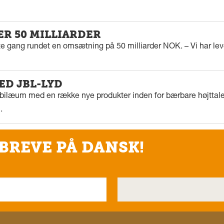
ER 50 MILLIARDER
rste gang rundet en omsætning på 50 milliarder NOK. – Vi har l
ED JBL-LYD
ubilæum med en række nye produkter inden for bærbare højttaler
.
BREVE PÅ DANSK!