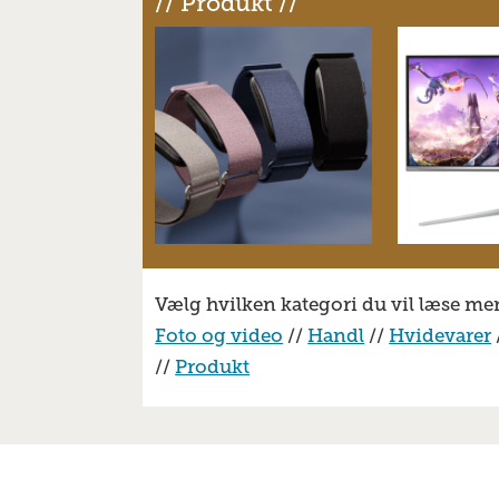
// Produkt //
Vælg hvilken kategori du vil læse me
Foto og video
//
Handl
//
Hvidevarer
//
Produkt