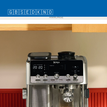
🇬🇧
🇸🇪
🇩🇰
🇳🇴
ANNONSE