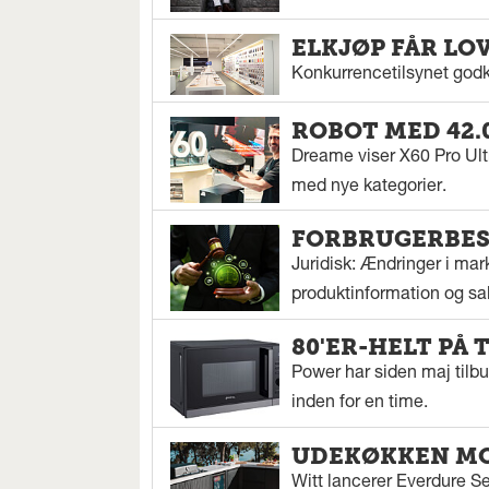
ELKJØP FÅR LOV
Konkurrencetilsynet godke
ROBOT MED 42.
Dreame viser X60 Pro Ul
med nye kategorier.
FORBRUGERBES
Juridisk: Ændringer i mark
produktinformation og salg
80'ER-HELT PÅ 
Power har siden maj tilbu
inden for en time.
UDEKØKKEN MO
Witt lancerer Everdure S