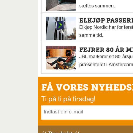
sættes sammen.
ELKJØP PASSER
Elkjøp Nordic har for fø
samme tid.
FEJRER 80 ÅR M
JBL markerer sit 80-årsj
præsenteret i Amsterdam
FÅ VORES NYHEDS
Ti på ti på tirsdag!