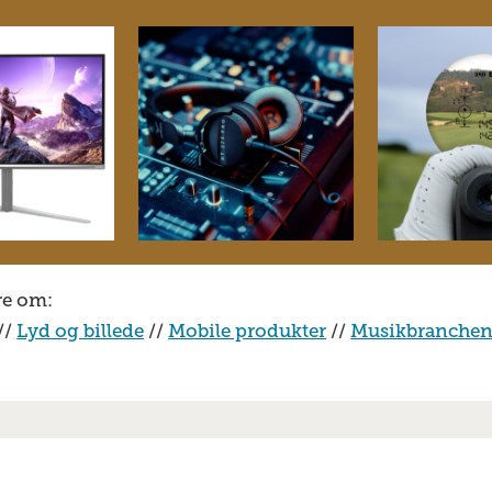
re om:
//
Lyd og billede
//
Mobile produkter
//
Musikbranche