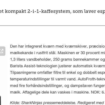
t kompakt 2-i-1-kaffesystem, som laver espr
Den har integreret kværn med kværnskiver, præcisio
mælkekande i rustfrit stål. Maskinen er 30 procent m
1,3 liters vandbeholder, 250 grams bønnekammer og e
Barista Assist-teknologien justerer automatisk kværni
Tilpasningerne omfatter filtre til enkel og dobbelt es
temperaturindstillinger til varmt vand. AutoFroth‑te
med fire forhåndsindstillinger, og dampstaven funge
mælk. Aftagelige dele kan vaskes i maskine. NOK: 6.
Kilde: SharkNinjas pressemeddelelse. Redigeret med kun