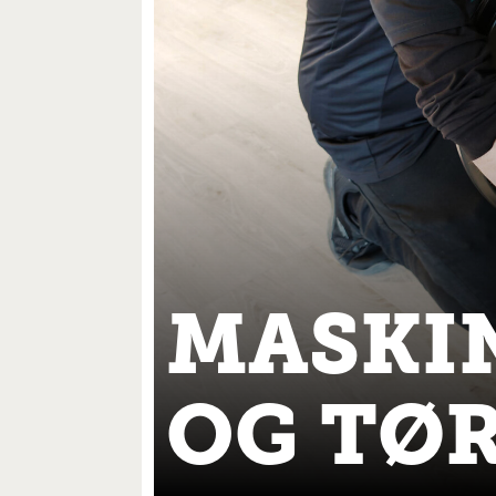
MASKI
OG TØ