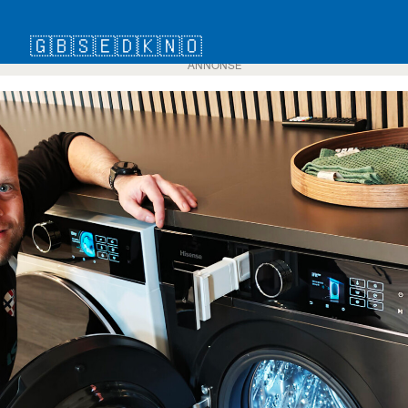
🇬🇧
🇸🇪
🇩🇰
🇳🇴
ANNONSE