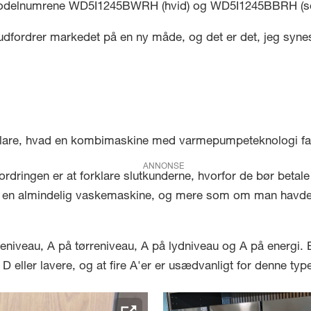
d modelnumrene WD5I1245BWRH (hvid) og WD5I1245BBRH (so
 udfordrer markedet på en ny måde, og det er det, jeg syne
orklare, hvad en kombimaskine med varmepumpeteknologi fa
ANNONSE
ordringen er at forklare slutkunderne, hvorfor de bør betale
nd en almindelig vaskemaskine, og mere som om man havde t
eniveau, A på tørreniveau, A på lydniveau og A på energi. 
eller lavere, og at fire A'er er usædvanligt for denne typ